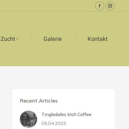
Facebook
Instagr
page
page
opens
opens
in
in
Zucht
Galerie
Kontakt
new
new
window
window
Recent Articles
Tingledales Irish Coffee
05.04.2025