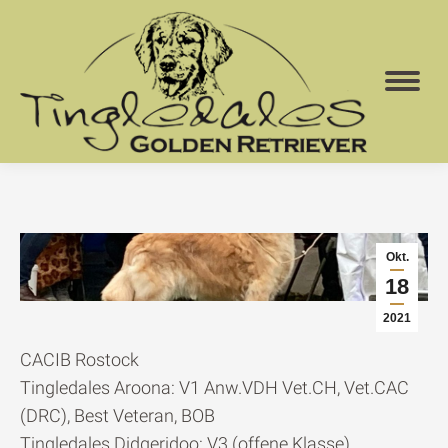
Okt.
18
2021
CACIB Rostock
Tingledales Aroona: V1 Anw.VDH Vet.CH, Vet.CAC
(DRC), Best Veteran, BOB
Tingledales Didgeridoo: V3 (offene Klasse)