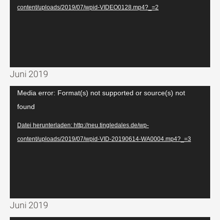
content/uploads/2019/07/wpid-VIDEO0128.mp4?_=2
Juni 2019
Video-
Media error: Format(s) not supported or source(s) not
Player
found
Datei herunterladen: http://neu.tingledales.de/wp-
content/uploads/2019/07/wpid-VID-20190614-WA0004.mp4?_=3
Juni 2019