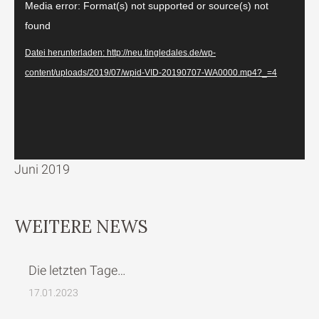
Video-
Media error: Format(s) not supported or source(s) not
Player
found
Datei herunterladen: http://neu.tingledales.de/wp-
content/uploads/2019/07/wpid-VID-20190707-WA0000.mp4?_=4
Juni 2019
WEITERE NEWS
Die letzten Tage…
17.01.2023