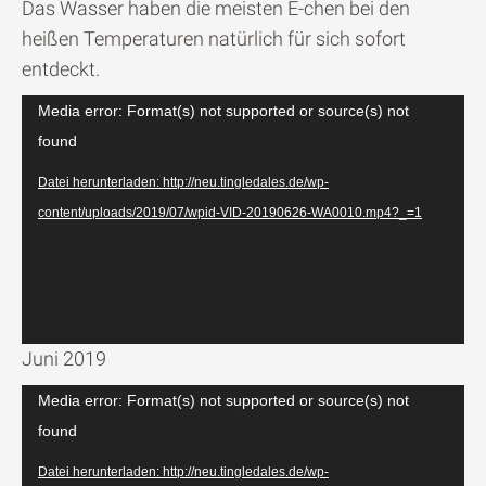
Das Wasser haben die meisten E-chen bei den
heißen Temperaturen natürlich für sich sofort
entdeckt.
Video-
Media error: Format(s) not supported or source(s) not
Player
found
Datei herunterladen: http://neu.tingledales.de/wp-
content/uploads/2019/07/wpid-VID-20190626-WA0010.mp4?_=1
Juni 2019
Video-
Media error: Format(s) not supported or source(s) not
Player
found
Datei herunterladen: http://neu.tingledales.de/wp-