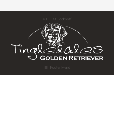
© P. u. M. Lockhoff
Footer Menü