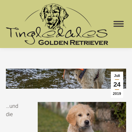
Juli
24
2019
…und
die