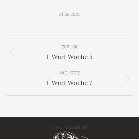
21.03.2025
Album-
ZURÜCK
Navigation
I-Wurf Woche 5
Vorheriges
Album:
NÄCHSTES
I-Wurf Woche 7
Nächstes
Album:
© P. u. M. Lockhoff