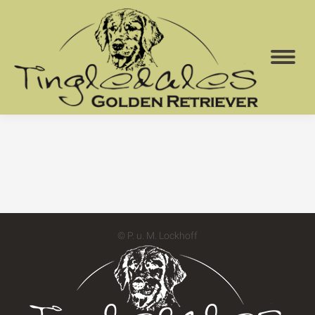
© P. u. M. Lockhoff