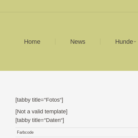
Home
News
Hunde
[tabby title=“Fotos“]
[Not a valid template]
[tabby title=“Daten“]
Farbcode