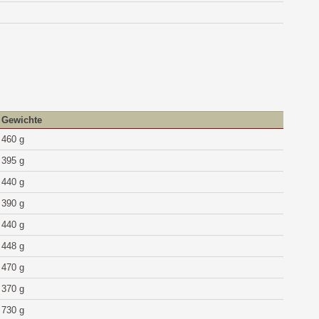
Gewichte
460 g
395 g
440 g
390 g
440 g
448 g
470 g
370 g
730 g