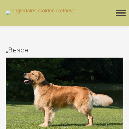
„B
ENCH
„