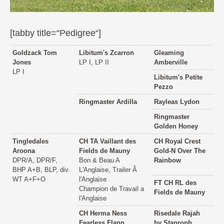
[tabby title=“Pedigree“]
Goldzack Tom
Libitum's Zcarron
Gleaming
Jones
LP I, LP II
Amberville
LP I
Libitum's Petite
Pezzo
Ringmaster Ardilla
Rayleas Lydon
Ringmaster
Golden Honey
Tingledales
CH TA Vaillant des
CH Royal Crest
Aroona
Fields de Mauny
Gold-N Over The
DPR/A, DPR/F,
Bon & Beau A
Rainbow
BHP A+B, BLP, div.
L'Anglaise, Trailer Ã
WT A+F+O
l'Anglaise
FT CH RL des
Champion de Travail a
Fields de Mauny
l'Anglaise
CH Herma Ness
Risedale Rajah
Fearless Flann
by Stanroph