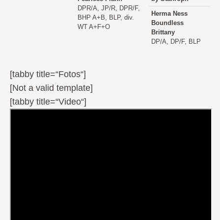
DPR/A, JP/R, DPR/F,
Herma Ness
BHP A+B, BLP, div.
Boundless
WT A+F+O
Brittany
DP/A, DP/F, BLP
[tabby title=“Fotos“]
[Not a valid template]
[tabby title=“Video“]