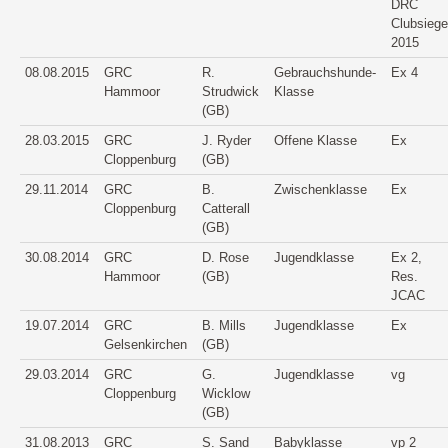
DRC
Clubsiege
2015
08.08.2015
GRC
R.
Gebrauchshunde-
Ex 4
Hammoor
Strudwick
Klasse
(GB)
28.03.2015
GRC
J. Ryder
Offene Klasse
Ex
Cloppenburg
(GB)
29.11.2014
GRC
B.
Zwischenklasse
Ex
Cloppenburg
Catterall
(GB)
30.08.2014
GRC
D. Rose
Jugendklasse
Ex 2,
Hammoor
(GB)
Res.
JCAC
19.07.2014
GRC
B. Mills
Jugendklasse
Ex
Gelsenkirchen
(GB)
29.03.2014
GRC
G.
Jugendklasse
vg
Cloppenburg
Wicklow
(GB)
31.08.2013
GRC
S. Sand
Babyklasse
vp 2