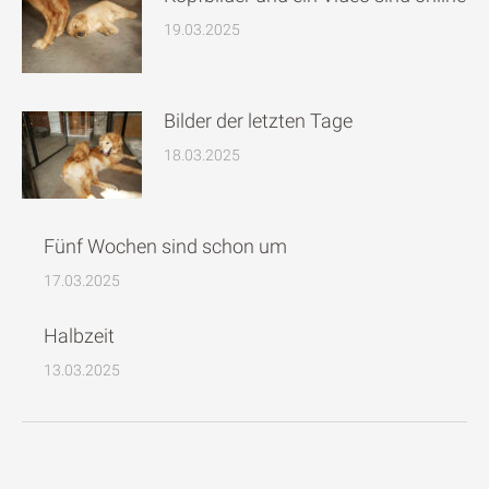
19.03.2025
Bilder der letzten Tage
18.03.2025
Fünf Wochen sind schon um
17.03.2025
Halbzeit
13.03.2025