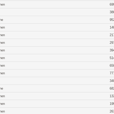
hen
69
38
he
95
hen
14
hen
21
hen
29
hen
39
hen
51
hen
65
hen
77
34
he
68
hen
13
hen
19
hen
26