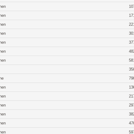
hen
10
hen
17
hen
22
hen
30
hen
37
hen
48
hen
58
35
he
79
hen
13
hen
21
hen
29
hen
38
hen
47
hen
59