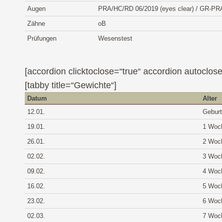
Augen
PRA/HC/RD 06/2019 (eyes clear) / GR-PRA1
Zähne
oB
Prüfungen
Wesenstest
[accordion clicktoclose=“true“ accordion autoclose
[tabby title=“Gewichte“]
Datum
Alter
12.01.
Geburt
19.01.
1 Woc
26.01.
2 Woc
02.02.
3 Woc
09.02.
4 Woc
16.02.
5 Woc
23.02.
6 Woc
02.03.
7 Woc