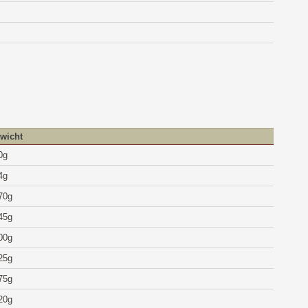
wicht
0g
4g
70g
45g
00g
25g
75g
20g