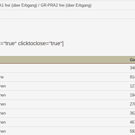
 frei (über Erbgang) / GR-PRA2 frei (über Erbgang)
=“true“ clicktoclose=“true“]
Ge
34
he
81
hen
12
hen
19
hen
27
hen
36
hen
46
hen
59