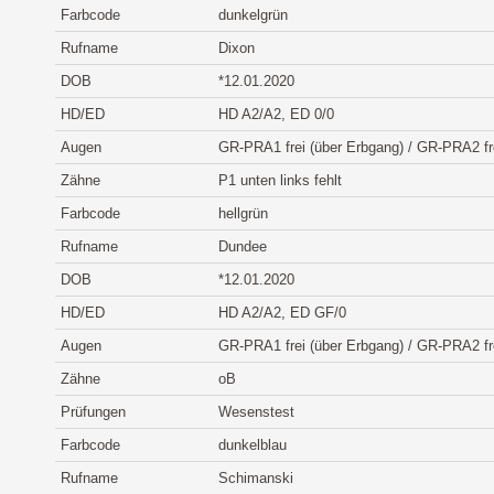
Farbcode
dunkelgrün
Rufname
Dixon
DOB
*12.01.2020
HD/ED
HD A2/A2, ED 0/0
Augen
GR-PRA1 frei (über Erbgang) / GR-PRA2 fr
Zähne
P1 unten links fehlt
Farbcode
hellgrün
Rufname
Dundee
DOB
*12.01.2020
HD/ED
HD A2/A2, ED GF/0
Augen
GR-PRA1 frei (über Erbgang) / GR-PRA2 fr
Zähne
oB
Prüfungen
Wesenstest
Farbcode
dunkelblau
Rufname
Schimanski