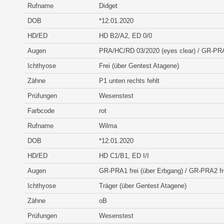
Rufname
Didget
DOB
*12.01.2020
HD/ED
HD B2/A2, ED 0/0
Augen
PRA/HC/RD 03/2020 (eyes clear) / GR-PRA1
Ichthyose
Frei (über Gentest Atagene)
Zähne
P1 unten rechts fehlt
Prüfungen
Wesenstest
Farbcode
rot
Rufname
Wilma
DOB
*12.01.2020
HD/ED
HD C1/B1, ED I/I
Augen
GR-PRA1 frei (über Erbgang) / GR-PRA2 fr
Ichthyose
Träger (über Gentest Atagene)
Zähne
oB
Prüfungen
Wesenstest