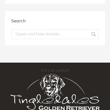
Search
Search:
© P. u. M. Lockhoff