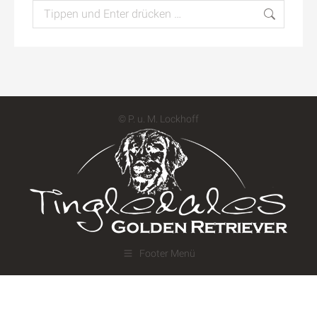
Search:
© P. u. M. Lockhoff
Footer Menü