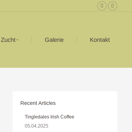
Facebook
Instagr
page
page
opens
opens
in
in
Zucht
Galerie
Kontakt
new
new
window
window
Recent Articles
Tingledales Irish Coffee
05.04.2025