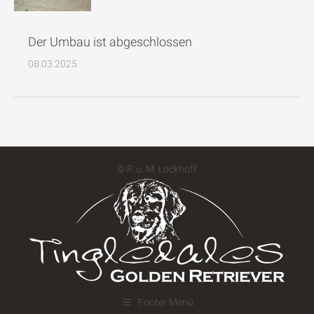
Der Umbau ist abgeschlossen
08.03.2025
© P. u. M. Lockhoff
Footer Menü