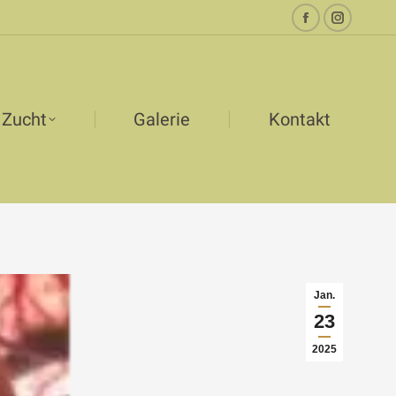
Facebook
Instagr
page
page
opens
opens
in
in
Zucht
Galerie
Kontakt
new
new
window
window
Jan.
23
2025