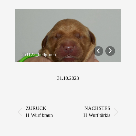
251122_hellgruen
0212
31.10.2023
Album-
Navigation
ZURÜCK
NÄCHSTES
Vorheriges
Nächstes
H-Wurf braun
H-Wurf türkis
Album:
Album: