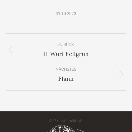
31.10.2023
Album-
ZURÜCK
Navigation
H-Wurf hellgrün
Vorheriges
Album:
NÄCHSTES
Flann
Nächstes
Album:
© P. u. M. Lockhoff