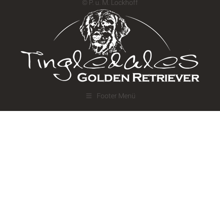
© P. u. M. Lockhoff
Footer Menü