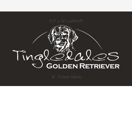
© P. u. M. Lockhoff
Footer Menü