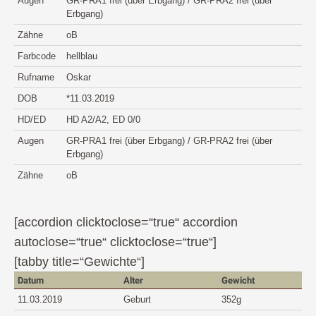
Augen
GR-PRA1 frei (über Erbgang) / GR-PRA2 frei (über
Erbgang)
Zähne
oB
Farbcode
hellblau
Rufname
Oskar
DOB
*11.03.2019
HD/ED
HD A2/A2, ED 0/0
Augen
GR-PRA1 frei (über Erbgang) / GR-PRA2 frei (über
Erbgang)
Zähne
oB
[accordion clicktoclose=“true“ accordion
autoclose=“true“ clicktoclose=“true“]
[tabby title=“Gewichte“]
Datum
Alter
Gewicht
11.03.2019
Geburt
352g