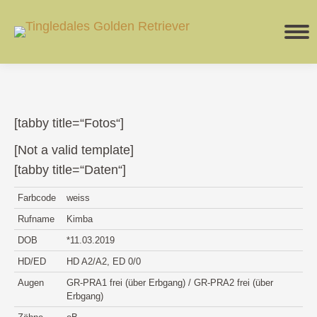
[tabby title=“Fotos“]
[Not a valid template]
[tabby title=“Daten“]
Farbcode
weiss
Rufname
Kimba
DOB
*11.03.2019
HD/ED
HD A2/A2, ED 0/0
Augen
GR-PRA1 frei (über Erbgang) / GR-PRA2 frei (über
Erbgang)