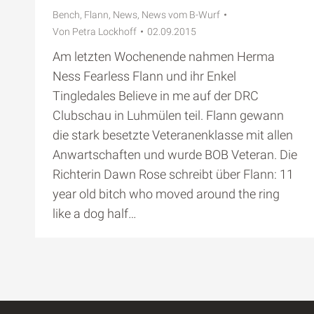
Bench
,
Flann
,
News
,
News vom B-Wurf
Von
Petra Lockhoff
02.09.2015
Am letzten Wochenende nahmen Herma
Ness Fearless Flann und ihr Enkel
Tingledales Believe in me auf der DRC
Clubschau in Luhmülen teil. Flann gewann
die stark besetzte Veteranenklasse mit allen
Anwartschaften und wurde BOB Veteran. Die
Richterin Dawn Rose schreibt über Flann: 11
year old bitch who moved around the ring
like a dog half…