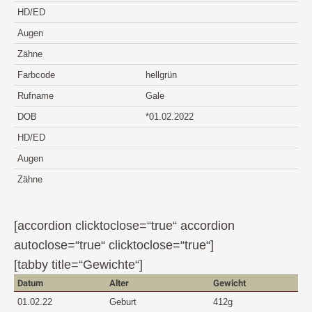
HD/ED
Augen
Zähne
Farbcode
hellgrün
Rufname
Gale
DOB
*01.02.2022
HD/ED
Augen
Zähne
[accordion clicktoclose=“true“ accordion
autoclose=“true“ clicktoclose=“true“]
[tabby title=“Gewichte“]
Datum
Alter
Gewicht
01.02.22
Geburt
412g