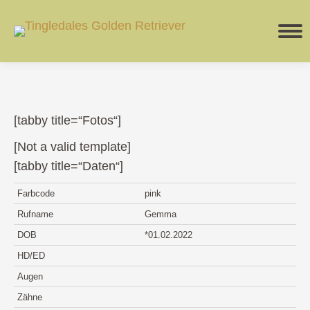
[tabby title=“Fotos“]
[Not a valid template]
[tabby title=“Daten“]
Farbcode
pink
Rufname
Gemma
DOB
*01.02.2022
HD/ED
Augen
Zähne