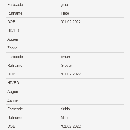
Farbcode
grau
Rufname
Fiete
DOB
*01.02.2022
HD/ED
Augen
Zähne
Farbcode
braun
Rufname
Grover
DOB
*01.02.2022
HD/ED
Augen
Zähne
Farbcode
türkis
Rufname
Milo
DOB
*01.02.2022