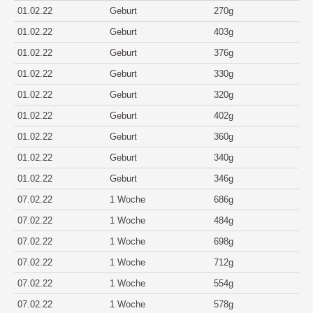
01.02.22
Geburt
270g
01.02.22
Geburt
403g
01.02.22
Geburt
376g
01.02.22
Geburt
330g
01.02.22
Geburt
320g
01.02.22
Geburt
402g
01.02.22
Geburt
360g
01.02.22
Geburt
340g
01.02.22
Geburt
346g
07.02.22
1 Woche
686g
07.02.22
1 Woche
484g
07.02.22
1 Woche
698g
07.02.22
1 Woche
712g
07.02.22
1 Woche
554g
07.02.22
1 Woche
578g