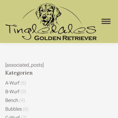
[associated_posts]
Kategorien
A-Wurf
(6)
B-Wurf
(9)
Bench
(4)
Bubbles
(6)
C-Wurf
(7)